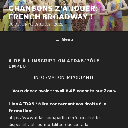
Aller
CHANSONS Z'À JOUER:
au
FRENCH BROADWAY !
contenu
principal
DU 30 JUIN AU 18 JUILLET 2025
Menu
AIDE À L’INSCRIPTION AFDAS/PÔLE
EMPLOI
INFORMATION IMPORTANTE
Vous devez avoir travaillé 48 cachets sur 2 ans.
Lien AFDAS / à lire concernant vos droits à le
formation
:
https://www.afdas.com/particulier/connaitre-les-
dispositifs-et-les-modalites-dacces-a-la-